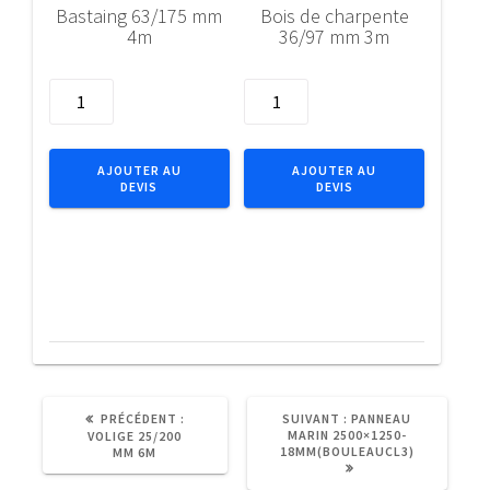
Bastaing 63/175 mm
Bois de charpente
4m
36/97 mm 3m
quantité
quantité
de
de
Bastaing
Bois
63/175
de
AJOUTER AU
AJOUTER AU
DEVIS
DEVIS
mm
charpente
4m
36/97
mm
3m
ARTICLE
ARTICLE
PRÉCÉDENT :
SUIVANT :
PANNEAU
PRÉCÉDENT
SUIVANT
MARIN 2500×1250-
VOLIGE 25/200
:
:
18MM(BOULEAUCL3)
MM 6M