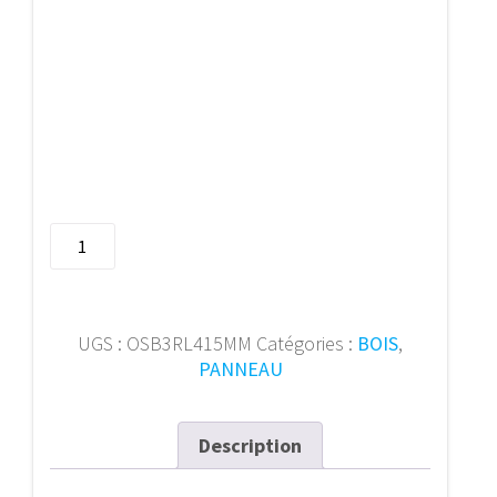
quantité
de
OSB
type
3RL
UGS :
OSB3RL415MM
Catégories :
BOIS
,
15
PANNEAU
mm
-
0,59X244
Description
(1,44
m²