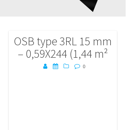
OSB type 3RL 15 mm
Navigation
– 0,59X244 (1,44 m²
de
l’article
0