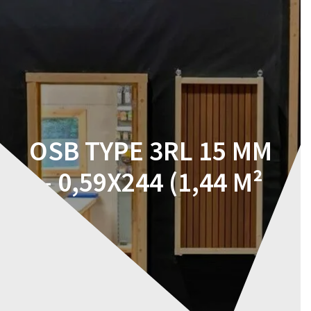
Skip
to
content
OSB TYPE 3RL 15 MM
– 0,59X244 (1,44 M²