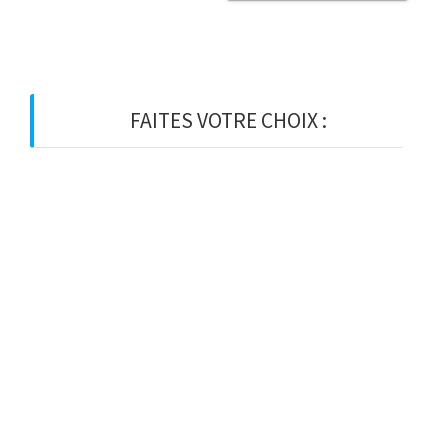
FAITES VOTRE CHOIX :
BOIS
BOIS D’OSSATURE
BOIS DE CHARPENTE
BASTAING
MADRIER
LAMELLE-COLLE
KVH
CHEVRON
PANNE
LATTE
VOLIGE