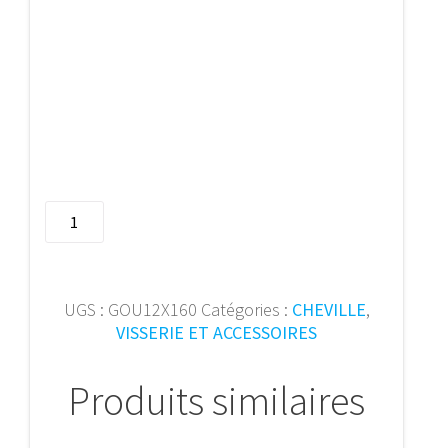
quantité
de
Goujon
d'ancrage
M12x160
UGS :
GOU12X160
Catégories :
CHEVILLE
,
(30
VISSERIE ET ACCESSOIRES
pcs)
Produits similaires