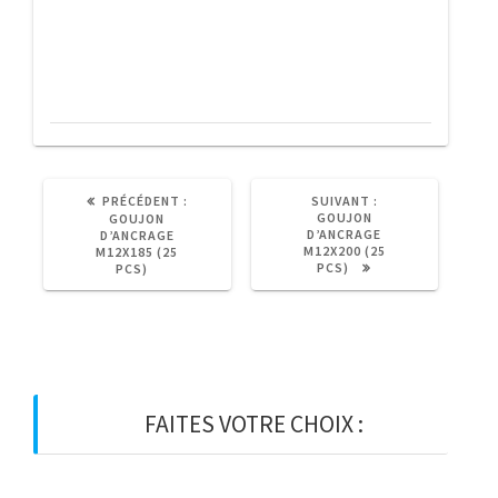
ruban
croch.magn.
8m
ARTICLE
ARTICLE
PRÉCÉDENT :
SUIVANT :
PRÉCÉDENT
SUIVANT
GOUJON
GOUJON
:
:
D’ANCRAGE
D’ANCRAGE
M12X200 (25
M12X185 (25
PCS)
PCS)
FAITES VOTRE CHOIX :
BOIS