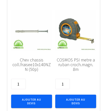
(5pcs)
(5pcs)
Chev chassis
COSMOS PSI metre a
coll.fraisee10x140NZ
ruban croch.magn.
N (50p)
8m
quantité
quantité
de
de
Chev
COSMOS
chassis
PSI
AJOUTER AU
AJOUTER AU
DEVIS
DEVIS
coll.fraisee10x140NZN
metre
(50p)
a