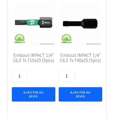
Embout IMPACT 1/4″
Embout IMPACT 1/4″
C6.3 Tx T10x25 (5pcs)
C6.3 Tx T40x25 (5pcs)
quantité
quantité
de
de
Embout
Embout
IMPACT
IMPACT
AJOUTER AU
AJOUTER AU
DEVIS
DEVIS
1/4"
1/4"
C6.3
C6.3
Tx
Tx
T10x25
T40x25