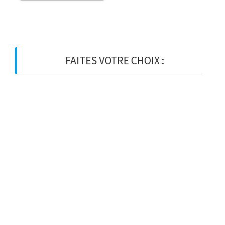
FAITES VOTRE CHOIX :
BOIS
BOIS D’OSSATURE
BOIS DE CHARPENTE
BASTAING
MADRIER
LAMELLE-COLLE
KVH
CHEVRON
PANNE
LATTE
VOLIGE