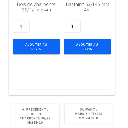
Bois de charpente
Bastaing 63/145 mm
36/72 mm 4m
4m
quantité
quantité
de
de
Bois
Bastaing
de
63/145
AJOUTER AU
AJOUTER AU
DEVIS
DEVIS
charpente
mm
36/72
4m
mm
4m
ARTICLE
ARTICLE
PRÉCÉDENT :
SUIVANT :
PRÉCÉDENT
SUIVANT
MADRIER 75/225
BOIS DE
:
:
MM 5M10
CHARPENTE 36/97
MM 5M10