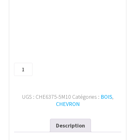
quantité
de
Chevron
63/75
mm
UGS :
CHE6375-5M10
Catégories :
BOIS
,
5m10
CHEVRON
Description