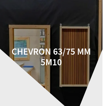
Skip
to
content
CHEVRON 63/75 MM
5M10