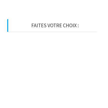
FAITES VOTRE CHOIX :
BOIS
BOIS D’OSSATURE
BOIS DE CHARPENTE
BASTAING
MADRIER
LAMELLE-COLLE
KVH
CHEVRON
PANNE
LATTE
VOLIGE