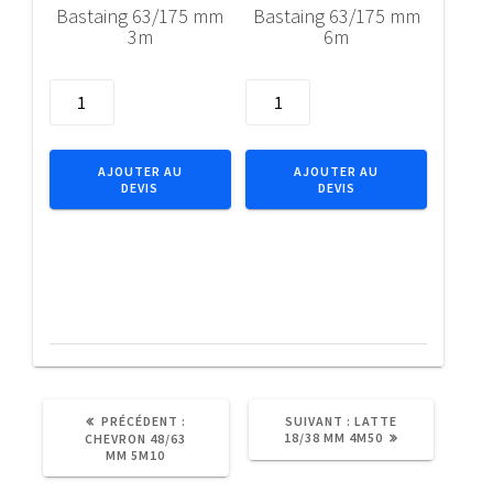
Bastaing 63/175 mm
Bastaing 63/175 mm
3m
6m
quantité
quantité
de
de
Bastaing
Bastaing
63/175
63/175
AJOUTER AU
AJOUTER AU
DEVIS
DEVIS
mm
mm
3m
6m
ARTICLE
ARTICLE
PRÉCÉDENT :
SUIVANT :
LATTE
PRÉCÉDENT
SUIVANT
18/38 MM 4M50
CHEVRON 48/63
:
:
MM 5M10