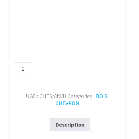
quantité
de
Chevron
6/8
KVH
UGS :
CHE6/8KVH
Catégories :
BOIS
,
Metre
CHEVRON
Description