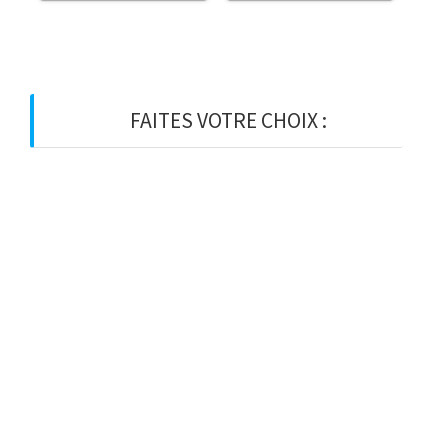
FAITES VOTRE CHOIX :
BOIS
BOIS D’OSSATURE
BOIS DE CHARPENTE
BASTAING
MADRIER
LAMELLE-COLLE
KVH
CHEVRON
PANNE
LATTE
VOLIGE