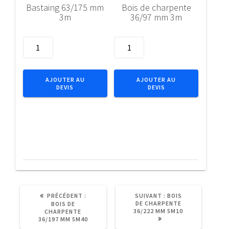
Bastaing 63/175 mm
Bois de charpente
3m
36/97 mm 3m
quantité
quantité
de
de
Bastaing
Bois
63/175
de
AJOUTER AU
AJOUTER AU
DEVIS
DEVIS
mm
charpente
3m
36/97
mm
3m
ARTICLE
ARTICLE
PRÉCÉDENT :
SUIVANT :
BOIS
PRÉCÉDENT
SUIVANT
DE CHARPENTE
BOIS DE
:
:
36/222 MM 5M10
CHARPENTE
36/197 MM 5M40