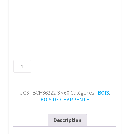
quantité
de
Bois
de
charpente
UGS :
BCH36222-3M60
Catégories :
BOIS
,
36/222
BOIS DE CHARPENTE
mm
3m60
Description