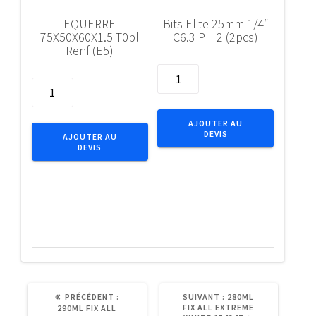
EQUERRE
Bits Elite 25mm 1/4″
75X50X60X1.5 T0bl
C6.3 PH 2 (2pcs)
Renf (E5)
quantité
quantité
de
de
Bits
EQUERRE
Elite
AJOUTER AU
75X50X60X1.5
DEVIS
25mm
AJOUTER AU
DEVIS
T0bl
1/4"
Renf
C6.3
(E5)
PH
2
(2pcs)
ARTICLE
ARTICLE
PRÉCÉDENT :
SUIVANT :
280ML
PRÉCÉDENT
SUIVANT
FIX ALL EXTREME
290ML FIX ALL