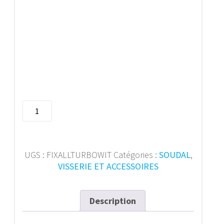
quantité
de
290mL
Fix
ALL
UGS :
FIXALLTURBOWIT
Catégories :
SOUDAL
,
Turbo
VISSERIE ET ACCESSOIRES
white
121923
Description