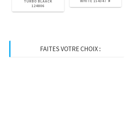
:
:
WHITE 154347
TURBO BLAACK
124806
FAITES VOTRE CHOIX :
BOIS
BOIS D’OSSATURE
BOIS DE CHARPENTE
BASTAING
MADRIER
LAMELLE-COLLE
KVH
CHEVRON
PANNE