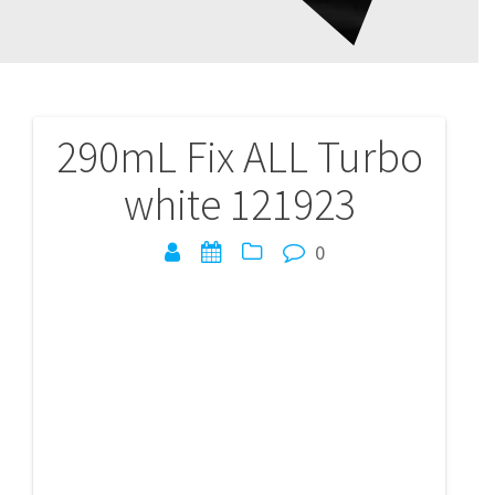
290mL Fix ALL Turbo
Navigation
white 121923
de
l’article
0