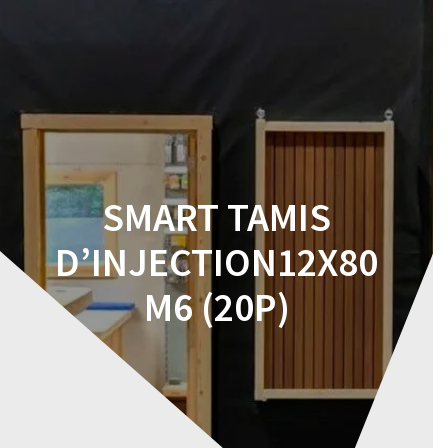
Skip
to
content
SMART TAMIS
D’INJECTION12X80
M6 (20P)