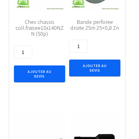
Chev chassis
Bande perforee
coll.fraisee10x140NZ
droite 25m 25×0,8 Zn
N (50p)
quantité
quantité
de
de
Bande
Chev
perforee
AJOUTER AU
chassis
DEVIS
droite
AJOUTER AU
DEVIS
coll.fraisee10x140NZN
25m
(50p)
25x0,8
Zn