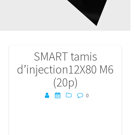
SMART tamis
Navigation
d’injection12X80 M6
de
(20p)
l’article
0