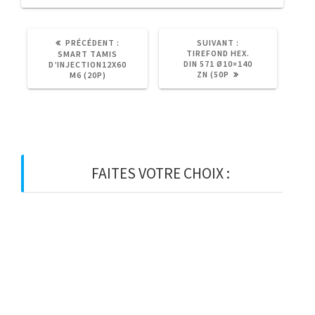
ARTICLE
ARTICLE
PRÉCÉDENT :
SUIVANT :
PRÉCÉDENT
SUIVANT
TIREFOND HEX.
SMART TAMIS
:
:
DIN 571 Ø10×140
D’INJECTION12X60
ZN (50P
M6 (20P)
FAITES VOTRE CHOIX :
BOIS
BOIS D’OSSATURE
BOIS DE CHARPENTE
BASTAING
MADRIER
LAMELLE-COLLE