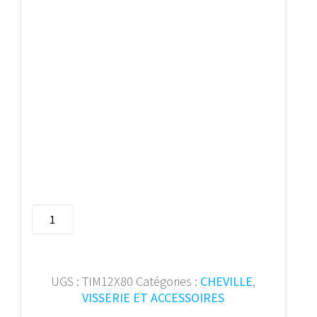
quantité
de
SMART
tamis
d'injection12X80
UGS :
TIM12X80
Catégories :
CHEVILLE
,
M6
VISSERIE ET ACCESSOIRES
(20p)