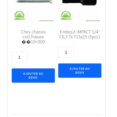
Chev chassis
Embout IMPACT 1/4″
coll.fraisee
C6.3 Tx T15x25 (5pcs)
��10×300
quantité
quantité
de
de
Embout
Chev
IMPACT
AJOUTER AU
chassis
DEVIS
1/4"
AJOUTER AU
DEVIS
coll.fraisee
C6.3
��10x300
Tx
T15x25
(5pcs)