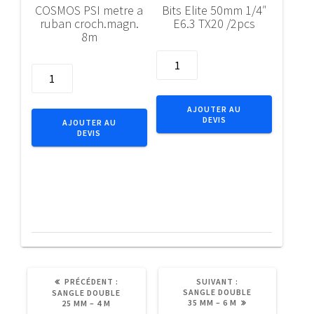
COSMOS PSI metre a
Bits Elite 50mm 1/4″
ruban croch.magn.
E6.3 TX20 /2pcs
8m
quantité
quantité
de
de
Bits
COSMOS
Elite
AJOUTER AU
PSI
DEVIS
50mm
AJOUTER AU
DEVIS
metre
1/4"
a
E6.3
ruban
TX20
croch.magn.
/2pcs
8m
ARTICLE
ARTICLE
PRÉCÉDENT :
SUIVANT :
PRÉCÉDENT
SUIVANT
SANGLE DOUBLE
SANGLE DOUBLE
:
:
35 MM – 6 M
25 MM – 4 M