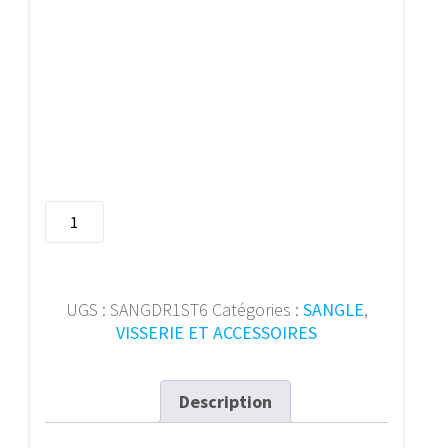
quantité
de
Sangle
double
25
UGS :
SANGDR1ST6
Catégories :
SANGLE
,
mm
VISSERIE ET ACCESSOIRES
-
6
M
Description