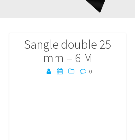
Sangle double 25
Navigation
mm – 6 M
de
l’article
0