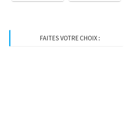
FAITES VOTRE CHOIX :
BOIS
BOIS D’OSSATURE
BOIS DE CHARPENTE
BASTAING
MADRIER
LAMELLE-COLLE
KVH
CHEVRON
PANNE
LATTE
VOLIGE