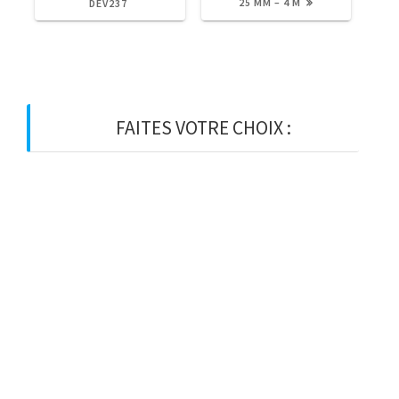
:
:
25 MM – 4 M
DEV237
FAITES VOTRE CHOIX :
BOIS
BOIS D’OSSATURE
BOIS DE CHARPENTE
BASTAING
MADRIER
LAMELLE-COLLE
KVH
CHEVRON
PANNE
LATTE