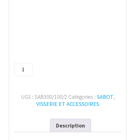
quantité
de
SABOT
AILES
EXT
UGS :
SAB300/100/2
Catégories :
SABOT
,
T300
VISSERIE ET ACCESSOIRES
L100HT100EP2
Description