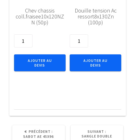
Chev chassis
Douille tension Ac
coll.fraisee10x120NZ
ressort8x130Zn
N (50p)
(100p)
quantité
quantité
de
de
Chev
Douille
chassis
tension
AJOUTER AU
AJOUTER AU
DEVIS
DEVIS
coll.fraisee10x120NZN
Ac
(50p)
ressort8x130Zn
(100p)
ARTICLE
ARTICLE
PRÉCÉDENT :
SUIVANT :
PRÉCÉDENT
SUIVANT
SANGLE DOUBLE
SABOT AE 45X96