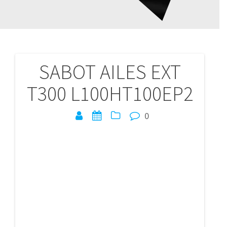
SABOT AILES EXT
Navigation
T300 L100HT100EP2
de
l’article
0