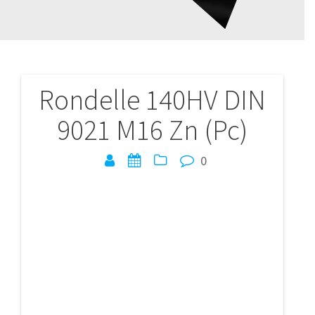
Rondelle 140HV DIN
Navigation
9021 M16 Zn (Pc)
de
l’article
0