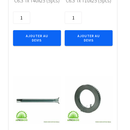
C6.3 Tx T40x25 (5pcs)
C6.3 Tx T10x25 (5pcs)
quantité
quantité
de
de
Embout
Embout
IMPACT
IMPACT
AJOUTER AU
AJOUTER AU
DEVIS
DEVIS
1/4"
1/4"
C6.3
C6.3
Tx
Tx
T40x25
T10x25
(5pcs)
(5pcs)