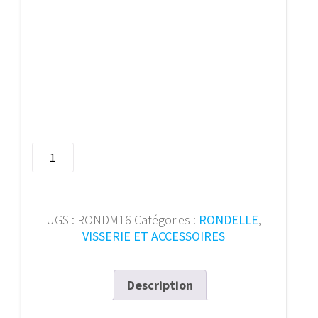
quantité
de
Rondelle
140HV
DIN
UGS :
RONDM16
Catégories :
RONDELLE
,
9021
VISSERIE ET ACCESSOIRES
M16
Zn
(Pc)
Description