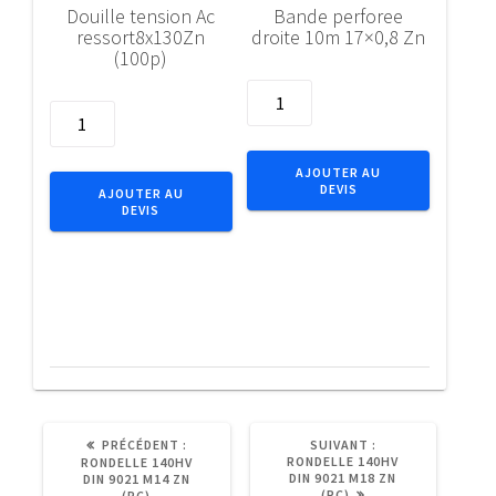
Douille tension Ac
Bande perforee
ressort8x130Zn
droite 10m 17×0,8 Zn
(100p)
quantité
quantité
de
de
Bande
Douille
perforee
AJOUTER AU
tension
DEVIS
droite
AJOUTER AU
DEVIS
Ac
10m
ressort8x130Zn
17x0,8
(100p)
Zn
ARTICLE
ARTICLE
PRÉCÉDENT :
SUIVANT :
PRÉCÉDENT
SUIVANT
RONDELLE 140HV
RONDELLE 140HV
:
:
DIN 9021 M18 ZN
DIN 9021 M14 ZN
(PC)
(PC)