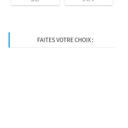
FAITES VOTRE CHOIX :
BOIS
BOIS D’OSSATURE
BOIS DE CHARPENTE
BASTAING
MADRIER
LAMELLE-COLLE
KVH
CHEVRON
PANNE
LATTE