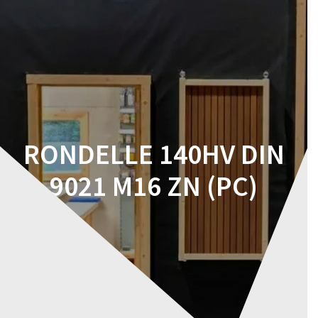
Skip
to
content
RONDELLE 140HV DIN
9021 M16 ZN (PC)