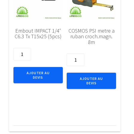
Embout IMPACT 1/4″
COSMOS PSI metre a
C6.3 Tx T15x25 (5pcs)
ruban croch.magn.
8m
quantité
quantité
de
de
Embout
COSMOS
IMPACT
AJOUTER AU
PSI
DEVIS
1/4"
AJOUTER AU
DEVIS
metre
C6.3
a
Tx
ruban
T15x25
croch.magn.
(5pcs)
8m