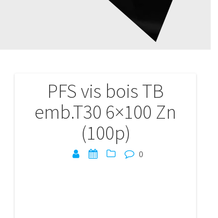
PFS vis bois TB
Navigation
emb.T30 6×100 Zn
de
(100p)
l’article
0