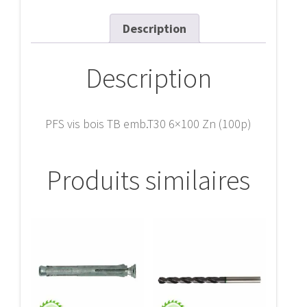
6x100
Zn
Description
(100p)
Description
PFS vis bois TB emb.T30 6×100 Zn (100p)
Produits similaires