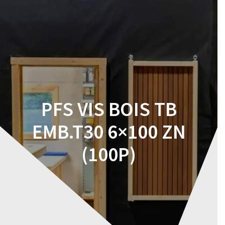
Skip
to
content
PFS VIS BOIS TB
EMB.T30 6×100 ZN
(100P)