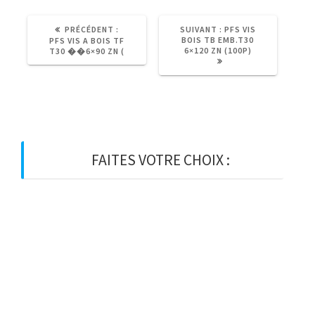
ARTICLE
ARTICLE
PRÉCÉDENT :
SUIVANT :
PFS VIS
PRÉCÉDENT
SUIVANT
BOIS TB EMB.T30
PFS VIS A BOIS TF
:
:
6×120 ZN (100P)
T30 ��6×90 ZN (
FAITES VOTRE CHOIX :
BOIS
BOIS D’OSSATURE
BOIS DE CHARPENTE
BASTAING
MADRIER
LAMELLE-COLLE
KVH