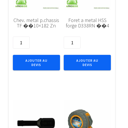
Chev. metal p.chassis
Foret a metal HSS
TF ��10×182 Zn
forge D338RN ��4
quantité
quantité
de
de
Chev.
Foret
metal
a
AJOUTER AU
AJOUTER AU
DEVIS
DEVIS
p.chassis
metal
TF
HSS
��10x182
forge
Zn
D338RN
��4