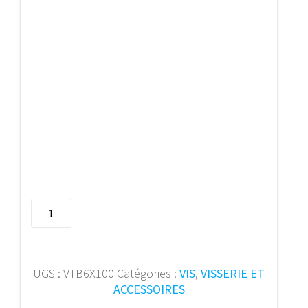
quantité
de
PFS
vis
bois
UGS :
VTB6X100
Catégories :
VIS
,
VISSERIE ET
TB
ACCESSOIRES
emb.T30