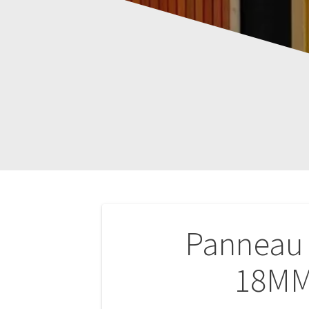
Navigation
Panneau 
de
18MM