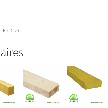
ouleauCL3)
laires