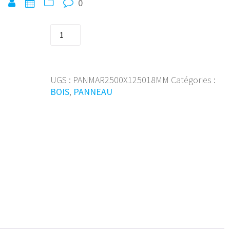
0
quantité
de
Panneau
marin
2500x1250-
UGS :
PANMAR2500X125018MM
Catégories :
18MM(BouleauCL3)
BOIS
,
PANNEAU