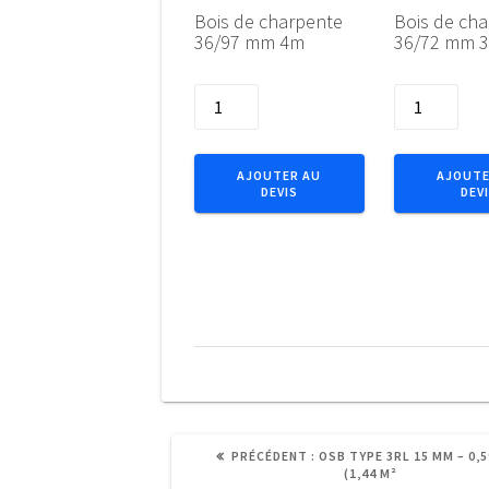
Bois de charpente
Bois de ch
36/97 mm 4m
36/72 mm 
quantité
quantité
de
de
Bois
Bois
de
de
AJOUTER AU
AJOUTE
DEVIS
DEV
charpente
charpente
36/97
36/72
mm
mm
4m
3m50
ARTICLE
PRÉCÉDENT :
OSB TYPE 3RL 15 MM – 0,
PRÉCÉDENT
(1,44 M²
: