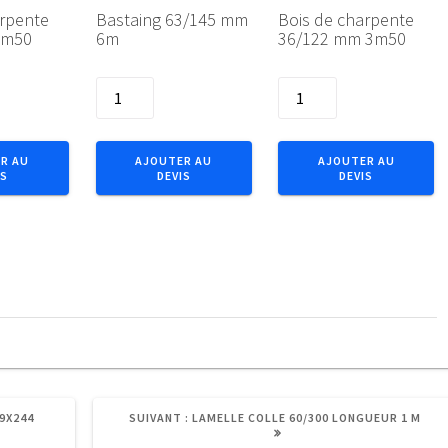
arpente
Bastaing 63/145 mm
Bois de charpente
3m50
6m
36/122 mm 3m50
quantité
quantité
de
de
Bastaing
Bois
63/145
de
R AU
AJOUTER AU
AJOUTER AU
IS
DEVIS
DEVIS
mm
charpente
6m
36/122
mm
3m50
ARTICLE
59X244
SUIVANT :
LAMELLE COLLE 60/300 LONGUEUR 1 M
SUIVANT
: