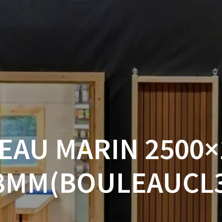
ACCUEIL
BOUTIQUE
BOIS
VISSERIE ET ACCESSOI
MON COMPTE
EAU MARIN 2500×
8MM(BOULEAUCL