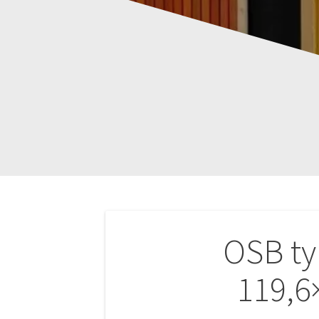
Navigation
OSB t
de
119,6