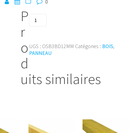
0
P
quantité
de
r
OSB
type
o
3BD12
UGS :
OSB3BD12MM
Catégories :
BOIS
,
mm
PANNEAU
d
-
119,6x280(3,3488
M²
uits similaires