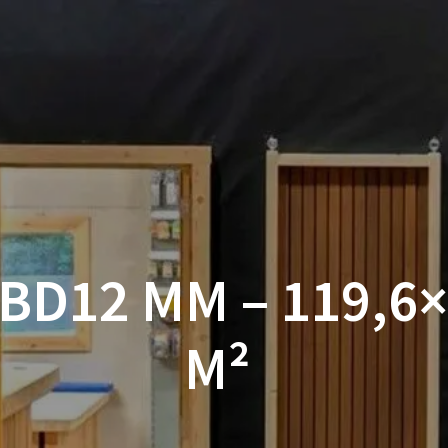
ACCUEIL
BOUTIQUE
BOIS
VISSERIE ET ACCESSOI
MON COMPTE
BD12 MM – 119,6×
M²