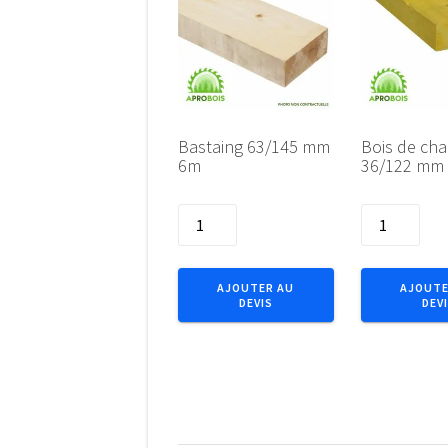
Bastaing 63/145 mm
Bois de ch
6m
36/122 mm
quantité
quantité
de
de
Bastaing
Bois
63/145
de
AJOUTER AU
AJOUTE
DEVIS
DEV
mm
charpente
6m
36/122
mm
5m50