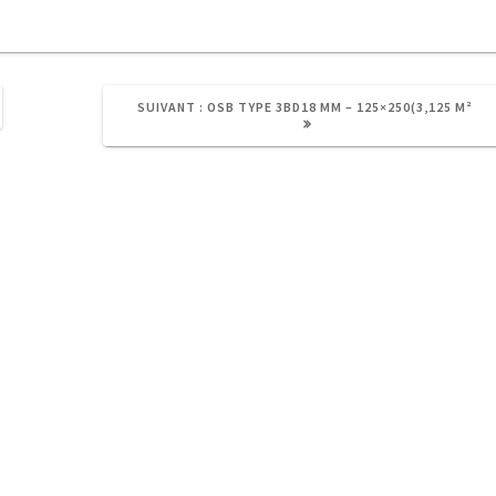
ARTICLE
SUIVANT :
OSB TYPE 3BD18 MM – 125×250(3,125 M²
SUIVANT
:
info@aprobois.be
+32 60 21 58 28