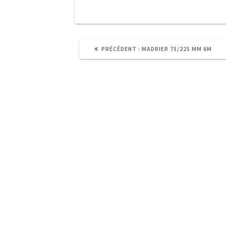
ARTICLE
PRÉCÉDENT :
MADRIER 75/225 MM 6M
PRÉCÉDENT
:
60, Chaussée de Philippeville -
5660 Mariembourg (BELGIQUE)