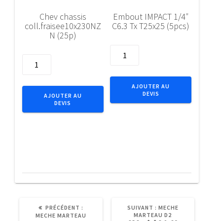
Chev chassis
Embout IMPACT 1/4″
coll.fraisee10x230NZ
C6.3 Tx T25x25 (5pcs)
N (25p)
quantité
quantité
de
de
Embout
Chev
IMPACT
AJOUTER AU
chassis
DEVIS
1/4"
AJOUTER AU
DEVIS
coll.fraisee10x230NZN
C6.3
(25p)
Tx
T25x25
(5pcs)
ARTICLE
ARTICLE
PRÉCÉDENT :
SUIVANT :
MECHE
PRÉCÉDENT
SUIVANT
MARTEAU D2
MECHE MARTEAU