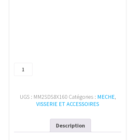
quantité
de
Meche
marteau
D2
UGS :
MM2SDS8X160
Catégories :
MECHE
,
SDS+
VISSERIE ET ACCESSOIRES
��8,0x16
Description