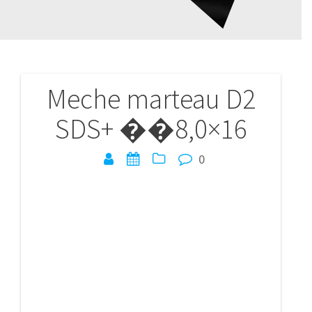
Meche marteau D2
Navigation
SDS+ ��8,0×16
de
l’article
0