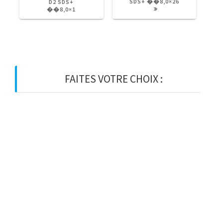
:
:
SDS+ ��8,0×26
D2 SDS+
��8,0×1
FAITES VOTRE CHOIX :
BOIS
BOIS D’OSSATURE
BOIS DE CHARPENTE
BASTAING
MADRIER
LAMELLE-COLLE
KVH
CHEVRON
PANNE