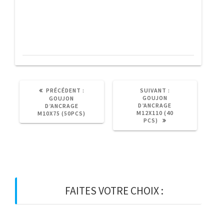
PH
3
(2pcs)
ARTICLE
ARTICLE
PRÉCÉDENT :
SUIVANT :
PRÉCÉDENT
SUIVANT
GOUJON
GOUJON
:
:
D’ANCRAGE
D’ANCRAGE
M12X110 (40
M10X75 (50PCS)
PCS)
FAITES VOTRE CHOIX :
BOIS