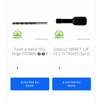
Foret a metal HSS
Embout IMPACT 1/4″
forge D338RN ��4
C6.3 Tx T40x25 (5pcs)
quantité
quantité
de
de
Foret
Embout
a
IMPACT
AJOUTER AU
AJOUTER AU
DEVIS
DEVIS
metal
1/4"
HSS
C6.3
forge
Tx
D338RN
T40x25