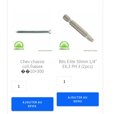
��4
(5pcs)
Chev chassis
Bits Elite 50mm 1/4″
coll.fraisee
E6.3 PH 3 (2pcs)
��10×300
quantité
quantité
de
de
Bits
Chev
Elite
AJOUTER AU
chassis
DEVIS
50mm
AJOUTER AU
DEVIS
coll.fraisee
1/4"
��10x300
E6.3