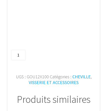
quantité
de
Goujon
d'ancrage
M12x100
UGS :
GOU12X100
Catégories :
CHEVILLE
,
(40
VISSERIE ET ACCESSOIRES
pcs)
Produits similaires