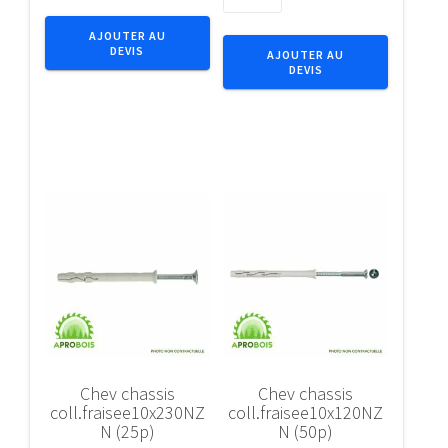
de
Embout
EQUERRE
IMPACT
AJOUTER AU
75X50X60X1.5
DEVIS
1/4"
AJOUTER AU
DEVIS
T0bl
C6.3
Renf
Tx
(E5)
T20x25
(5pcs)
Chev chassis
Chev chassis
coll.fraisee10x230NZ
coll.fraisee10x120NZ
N (25p)
N (50p)