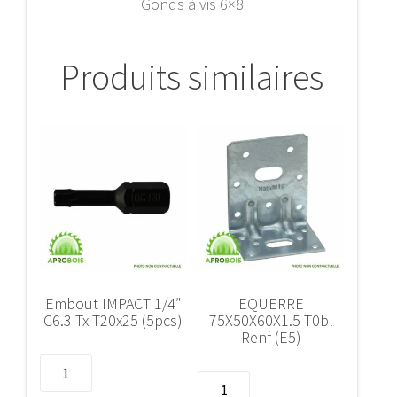
Gonds à vis 6×8
Produits similaires
Embout IMPACT 1/4″
EQUERRE
C6.3 Tx T20x25 (5pcs)
75X50X60X1.5 T0bl
Renf (E5)
quantité
quantité
de