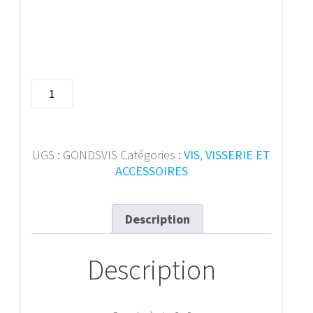
quantité
de
Gonds
à
vis
UGS :
GONDSVIS
Catégories :
VIS
,
VISSERIE ET
6x8
ACCESSOIRES
Description
Description