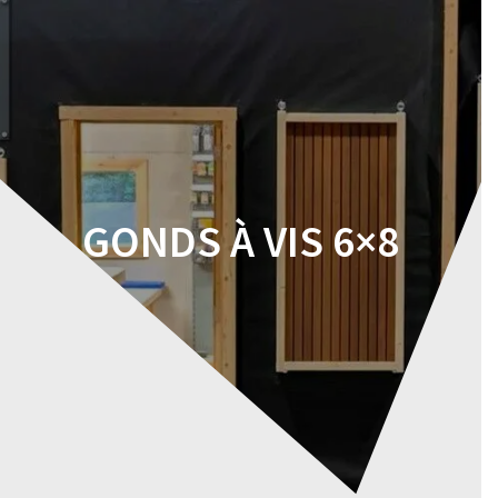
Skip
to
content
GONDS À VIS 6×8