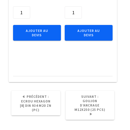
quantité
quantité
de
de
Chev
Chev
chassis
chassis
AJOUTER AU
AJOUTER AU
DEVIS
DEVIS
coll.fraisee10x230NZN
coll.fraisee10x120NZN
(25p)
(50p)
ARTICLE
ARTICLE
PRÉCÉDENT :
SUIVANT :
PRÉCÉDENT
SUIVANT
GOUJON
ECROU HEXAGON
:
:
D’ANCRAGE
|8| DIN 934 M20 ZN
M12X250 (25 PCS)
(PC)