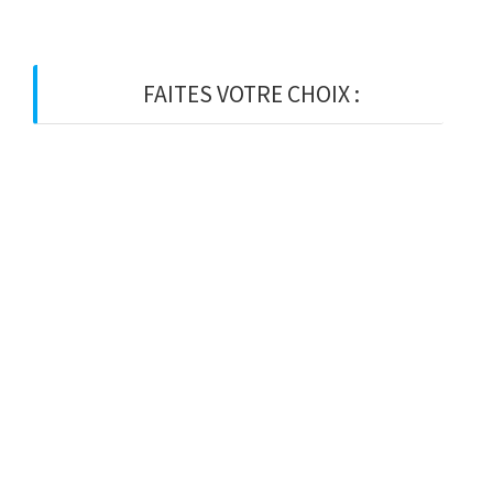
FAITES VOTRE CHOIX :
BOIS
BOIS D’OSSATURE
BOIS DE CHARPENTE
BASTAING
MADRIER
LAMELLE-COLLE
KVH
CHEVRON
PANNE
LATTE
VOLIGE
PANNEAU