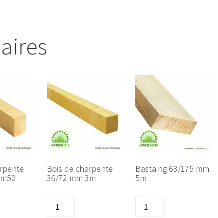
laires
arpente
Bois de charpente
Bastaing 63/175 mm
3m50
36/72 mm 3m
5m
quantité
quantité
de
de