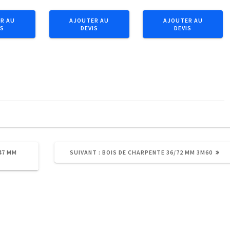
Bois
Bastaing
de
63/175
R AU
AJOUTER AU
AJOUTER AU
IS
DEVIS
DEVIS
charpente
mm
36/72
5m
mm
3m
ARTICLE
47 MM
SUIVANT :
BOIS DE CHARPENTE 36/72 MM 3M60
SUIVANT
: