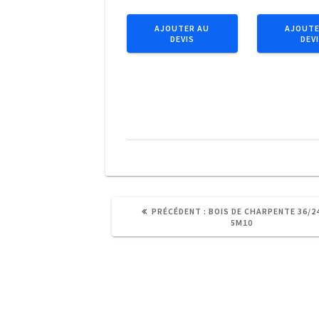
Bastaing
Bois
63/175
de
AJOUTER AU
AJOUTE
DEVIS
DEV
mm
charpente
6m
36/97
mm
3m50
ARTICLE
PRÉCÉDENT :
BOIS DE CHARPENTE 36/2
PRÉCÉDENT
5M10
: