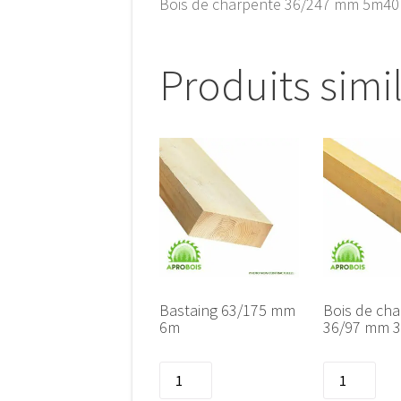
Bois de charpente 36/247 mm 5m40
Produits simi
Bastaing 63/175 mm
Bois de ch
6m
36/97 mm 
quantité
quantité
de
de