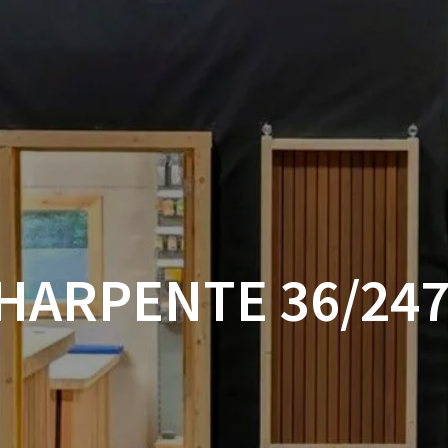
ACCUEIL
BOUTIQUE
BOIS
VISSERIE ET ACCESSOI
MON COMPTE
CHARPENTE 36/24