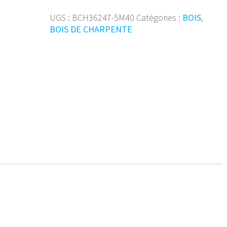
de
charpente
UGS :
BCH36247-5M40
Catégories :
BOIS
,
36/247
BOIS DE CHARPENTE
mm
5m40