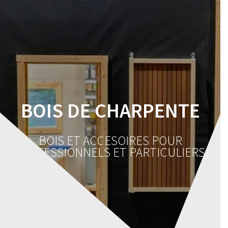
Skip
to
content
BOIS DE CHARPENTE
BOIS ET ACCESOIRES POUR
PROFESSIONNELS ET PARTICULIERS