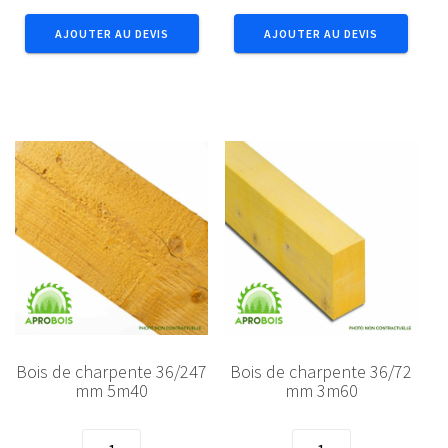
de
de
AJOUTER AU DEVIS
AJOUTER AU DEVIS
charpente
charpente
36/247
36/247
mm
mm
3m60
5m10
Bois de charpente 36/247
Bois de charpente 36/72
mm 5m40
mm 3m60
quantité
quantité