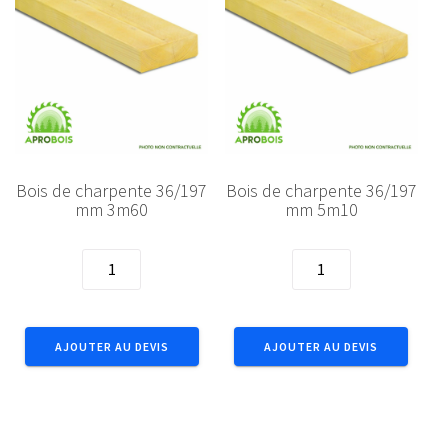
Bois de charpente 36/197
Bois de charpente 36/197
mm 3m60
mm 5m10
quantité
quantité
de
de
Bois
Bois
de
de
AJOUTER AU DEVIS
AJOUTER AU DEVIS
charpente
charpente
36/197
36/197
mm
mm
3m60
5m10