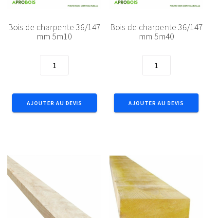
Bois de charpente 36/147
Bois de charpente 36/147
mm 5m10
mm 5m40
quantité
quantité
de
de
Bois
Bois
de
de
AJOUTER AU DEVIS
AJOUTER AU DEVIS
charpente
charpente
36/147
36/147
mm
mm
5m10
5m40