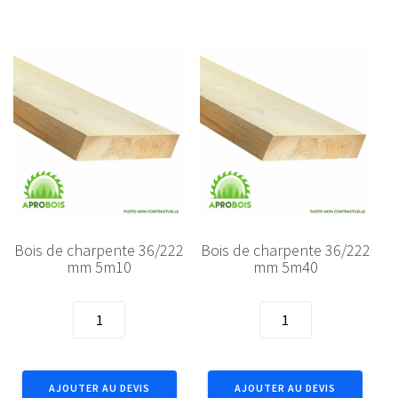
5m40
3m60
Bois de charpente 36/222
Bois de charpente 36/222
mm 5m10
mm 5m40
quantité
quantité
de
de
Bois
Bois
de
de
AJOUTER AU DEVIS
AJOUTER AU DEVIS
charpente
charpente