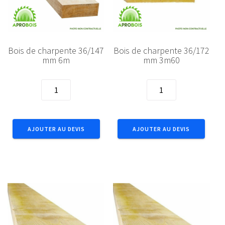
Bois de charpente 36/147
Bois de charpente 36/172
mm 6m
mm 3m60
quantité
quantité
de
de
Bois
Bois
de
de
AJOUTER AU DEVIS
AJOUTER AU DEVIS
charpente
charpente
36/147
36/172
mm
mm
6m
3m60