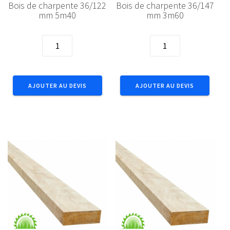
Bois de charpente 36/122
Bois de charpente 36/147
mm 5m40
mm 3m60
quantité
quantité
de
de
Bois
Bois
de
de
AJOUTER AU DEVIS
AJOUTER AU DEVIS
charpente
charpente
36/122
36/147
mm
mm
5m40
3m60