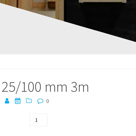
e 25/100 mm 3m
0
quantité
de
Volige