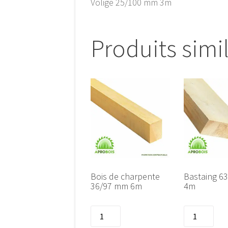
Volige 25/100 mm 3m
Produits simi
Bois de charpente
Bastaing 6
36/97 mm 6m
4m
quantité
quantité
de
de