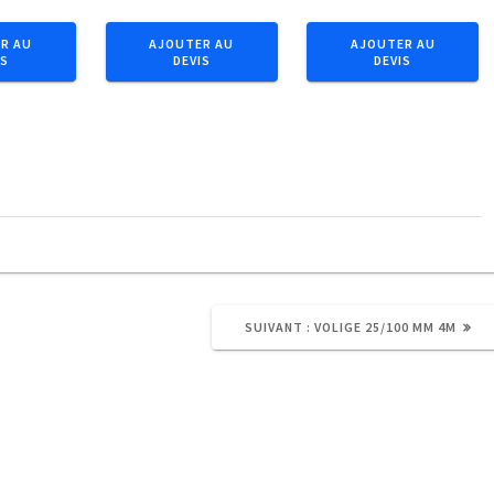
Bastaing
Bois
63/175
de
R AU
AJOUTER AU
AJOUTER AU
IS
DEVIS
DEVIS
mm
charpente
6m
36/122
mm
3m50
ARTICLE
SUIVANT :
VOLIGE 25/100 MM 4M
SUIVANT
: