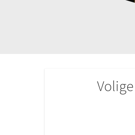
Navigation
Volig
de
l’article