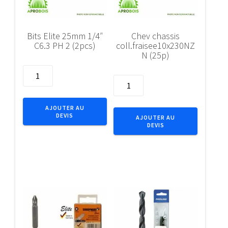
Bits Elite 25mm 1/4″
Chev chassis
C6.3 PH 2 (2pcs)
coll.fraisee10x230NZ
N (25p)
quantité
quantité
de
de
Bits
Chev
Elite
AJOUTER AU
chassis
DEVIS
25mm
AJOUTER AU
DEVIS
coll.fraisee10x230NZN
1/4"
(25p)
C6.3
PH
2
(2pcs)