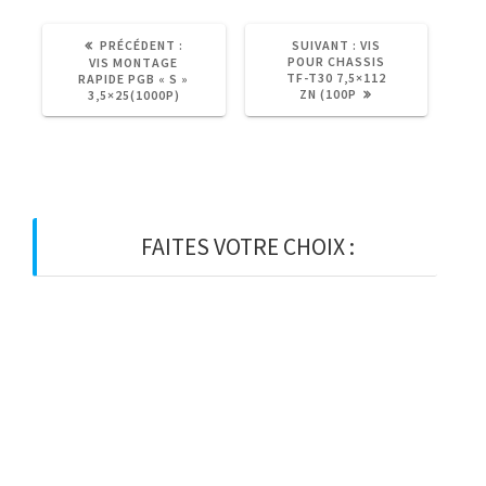
ARTICLE
ARTICLE
PRÉCÉDENT :
SUIVANT :
VIS
PRÉCÉDENT
SUIVANT
POUR CHASSIS
VIS MONTAGE
:
:
TF-T30 7,5×112
RAPIDE PGB « S »
ZN (100P
3,5×25(1000P)
FAITES VOTRE CHOIX :
BOIS
BOIS D’OSSATURE
BOIS DE CHARPENTE
BASTAING
MADRIER
LAMELLE-COLLE
KVH