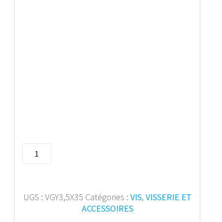
quantité
de
Vis
montage
rapide
UGS :
VGY3,5X35
Catégories :
VIS
,
VISSERIE ET
PGB
ACCESSOIRES
"S"