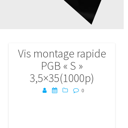
Vis montage rapide
Navigation
PGB « S »
de
3,5×35(1000p)
l’article
0