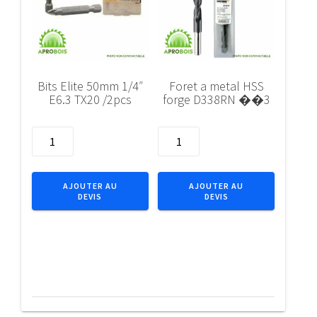
Bits Elite 50mm 1/4″
Foret a metal HSS
E6.3 TX20 /2pcs
forge D338RN ��3
quantité
quantité
de
de
Bits
Foret
Elite
a
AJOUTER AU
AJOUTER AU
DEVIS
DEVIS
50mm
metal
1/4"
HSS
E6.3
forge
TX20
D338RN
/2pcs
��3