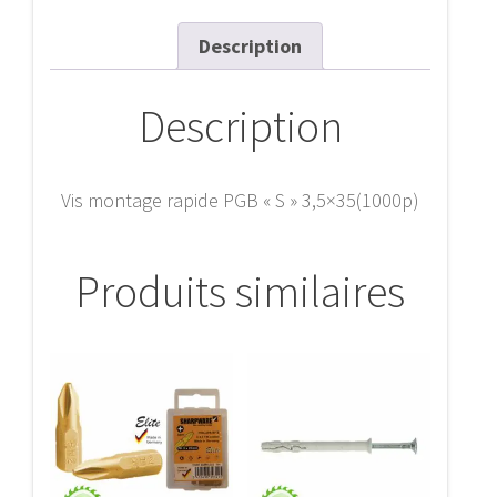
3,5x35(1000p)
Description
Description
Vis montage rapide PGB « S » 3,5×35(1000p)
Produits similaires