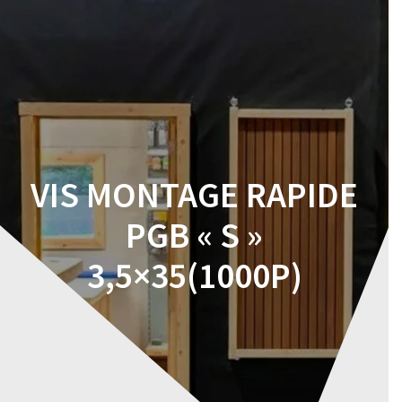
Skip
to
content
VIS MONTAGE RAPIDE
PGB « S »
3,5×35(1000P)