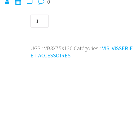
0
quantité
de
SMART
vis
a
UGS :
VB8X75X120
Catégories :
VIS
,
VISSERIE
beton
ET ACCESSOIRES
S-
BSZ
8x75x120
(50p)