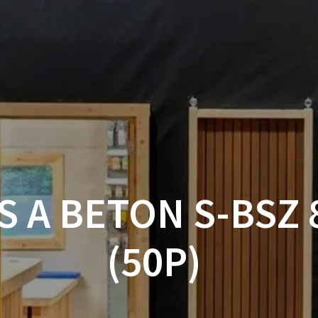
ACCUEIL
BOUTIQUE
BOIS
VISSERIE ET ACCESSOI
MON COMPTE
S A BETON S-BSZ 
(50P)