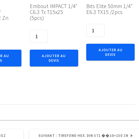
l
Embout IMPACT 1/4″
Bits Elite 50mm 1/4″
F
C6.3 Tx T15x25
E6.3 TX15 /2pcs
 Zn
(5pcs)
quantité
quantité
de
de
Bits
Embout
Elite
AJOUTER AU
IMPACT
DEVIS
50mm
R AU
AJOUTER AU
IS
DEVIS
1/4"
1/4"
C6.3
E6.3
Tx
TX15
T15x25
/2pcs
(5pcs)
ARTICLE
BSZ
SUIVANT :
TIREFOND HEX. DIN 571 ��10×150 ZN