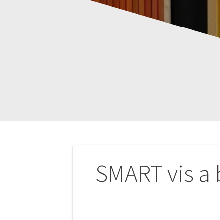
Navigation
SMART vis a 
de