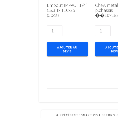
Embout IMPACT 1/4″
Chev. meta
C6.3 Tx T10x25
p.chassis T
(5pcs)
��10×182
quantité
quantité
de
de
Embout
Chev.
IMPACT
metal
AJOUTER AU
AJOUTE
DEVIS
DEV
1/4"
p.chassis
C6.3
TF
Tx
��10x182
T10x25
Zn
(5pcs)
ARTICLE
PRÉCÉDENT :
SMART VIS A BETON S-