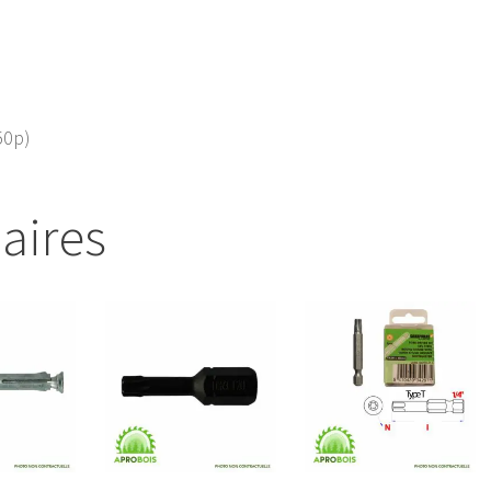
50p)
laires