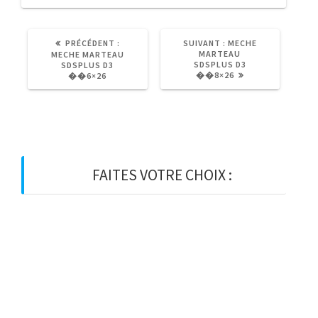
ARTICLE
ARTICLE
PRÉCÉDENT :
SUIVANT :
MECHE
PRÉCÉDENT
SUIVANT
MARTEAU
MECHE MARTEAU
:
:
SDSPLUS D3
SDSPLUS D3
��8×26
��6×26
FAITES VOTRE CHOIX :
BOIS
BOIS D’OSSATURE
BOIS DE CHARPENTE
BASTAING
MADRIER
LAMELLE-COLLE