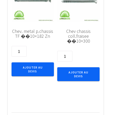
Chev. metal p.chassis
Chev chassis
TF ��10×182 Zn
coll.fraisee
��10×300
quantité
quantité
de
de
Chev.
Chev
metal
AJOUTER AU
chassis
DEVIS
p.chassis
AJOUTER AU
DEVIS
coll.fraisee
TF
��10x300
��10x182
Zn