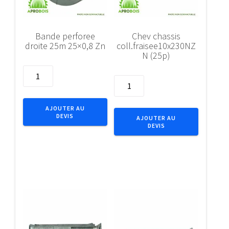
Bande perforee
Chev chassis
droite 25m 25×0,8 Zn
coll.fraisee10x230NZ
N (25p)
quantité
quantité
de
de
Bande
Chev
perforee
AJOUTER AU
chassis
DEVIS
droite
AJOUTER AU
DEVIS
coll.fraisee10x230NZN
25m
(25p)
25x0,8
Zn