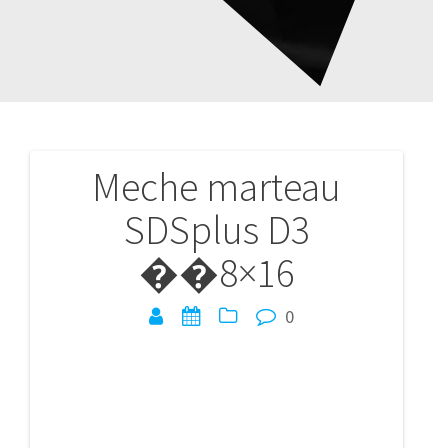
Meche marteau
Navigation
SDSplus D3
de
��8×16
l’article
0