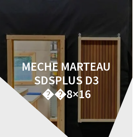
Skip
to
content
MECHE MARTEAU
SDSPLUS D3
��8×16