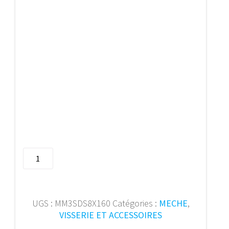
quantité
de
Meche
marteau
SDSplus
UGS :
MM3SDS8X160
Catégories :
MECHE
,
D3
VISSERIE ET ACCESSOIRES
��8x16