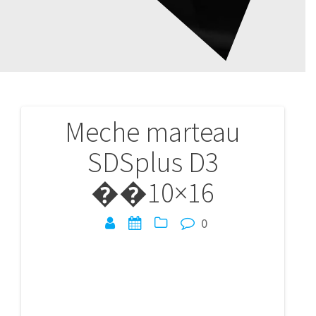
Meche marteau
Navigation
SDSplus D3
de
��10×16
l’article
0