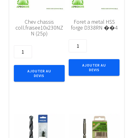
Chev chassis
Foret a metal HSS
coll.fraisee10x230NZ
forge D338RN ��4
N (25p)
quantité
quantité
de
de
Foret
Chev
a
AJOUTER AU
chassis
DEVIS
metal
AJOUTER AU
DEVIS
coll.fraisee10x230NZN
HSS
(25p)
forge
D338RN
��4