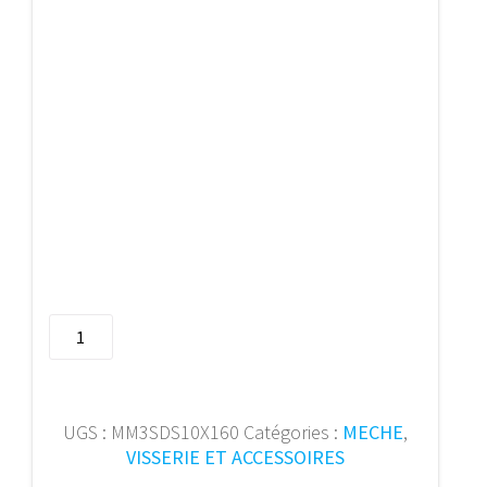
quantité
de
Meche
marteau
SDSplus
UGS :
MM3SDS10X160
Catégories :
MECHE
,
D3
VISSERIE ET ACCESSOIRES
��10x16