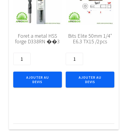
Foret a metal HSS
Bits Elite 50mm 1/4″
forge D338RN ��3
E6.3 TX15 /2pcs
quantité
quantité
de
de
Foret
Bits
a
Elite
AJOUTER AU
AJOUTER AU
DEVIS
DEVIS
metal
50mm
HSS
1/4"
forge
E6.3
D338RN
TX15
��3
/2pcs