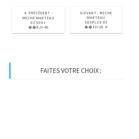
ARTICLE
ARTICLE
PRÉCÉDENT :
SUIVANT :
MECHE
PRÉCÉDENT
SUIVANT
MARTEAU
MECHE MARTEAU
:
:
SDSPLUS D3
D2 SDS+
��10×26
��8,0×46
FAITES VOTRE CHOIX :
BOIS
BOIS D’OSSATURE
BOIS DE CHARPENTE
BASTAING
MADRIER
LAMELLE-COLLE
KVH