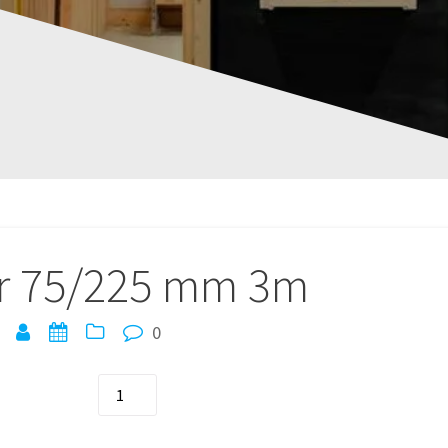
r 75/225 mm 3m
0
quantité
de
Madrier