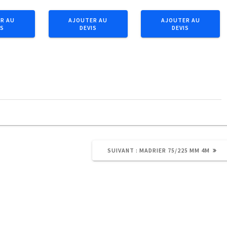
Bastaing
Bastaing
63/175
63/175
R AU
AJOUTER AU
AJOUTER AU
IS
DEVIS
DEVIS
mm
mm
4m
5m
ARTICLE
SUIVANT :
MADRIER 75/225 MM 4M
SUIVANT
: