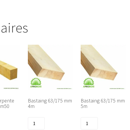
laires
arpente
Bastaing 63/175 mm
Bastaing 63/175 mm
4m50
4m
5m
quantité
quantité
de
de