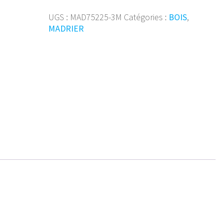
75/225
mm
UGS :
MAD75225-3M
Catégories :
BOIS
,
3m
MADRIER