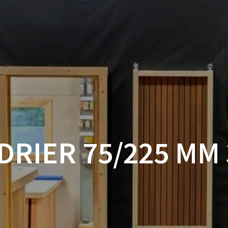
ACCUEIL
BOUTIQUE
BOIS
VISSERIE ET ACCESSOI
MON COMPTE
DRIER 75/225 MM