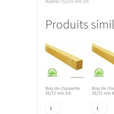
Madrier 75/225 mm 3m
Produits simi
Bois de charpente
Bois de ch
36/72 mm 3m
36/72 mm 
quantité
quantité
de
de