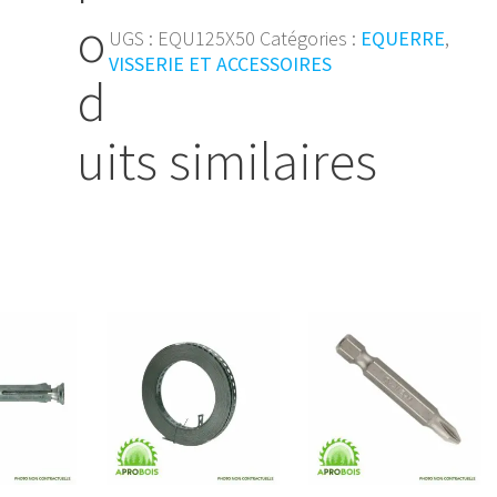
125X50X70X2,5
o
Renf
UGS :
EQU125X50
Catégories :
EQUERRE
,
VISSERIE ET ACCESSOIRES
d
uits similaires