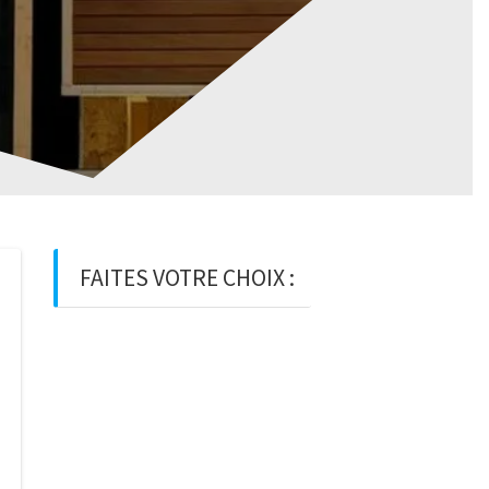
FAITES VOTRE CHOIX :
BOIS
BOIS D’OSSATURE
BOIS DE
CHARPENTE
BASTAING
MADRIER