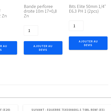
l
Bande perforee
Bits Elite 50mm 1/4″
F
droite 10m 17×0,8
E6.3 PH 1 (2pcs)
 Zn
Zn
quantité
quantité
de
de
Bits
Bande
Elite
AJOUTER AU
perforee
DEVIS
50mm
R AU
AJOUTER AU
IS
DEVIS
droite
1/4"
10m
E6.3
17x0,8
PH
Zn
1
(2pcs)
ARTICLE
F (E20)
SUIVANT :
EQUERRE 75X50X60X1.5 T0BL RENF (E5)