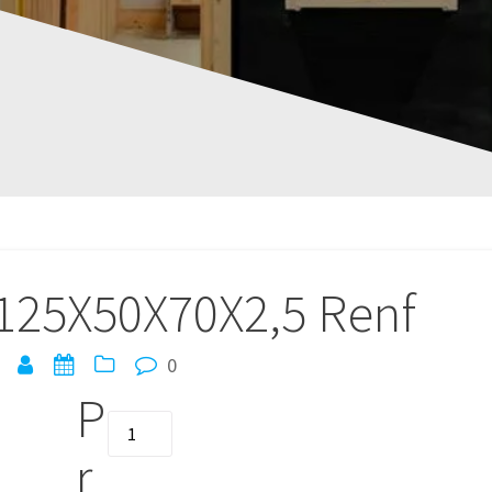
25X50X70X2,5 Renf
0
P
quantité
de
r
EQUERRE