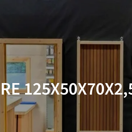
ACCUEIL
BOUTIQUE
BOIS
VISSERIE ET ACCESSOI
MON COMPTE
RE 125X50X70X2,