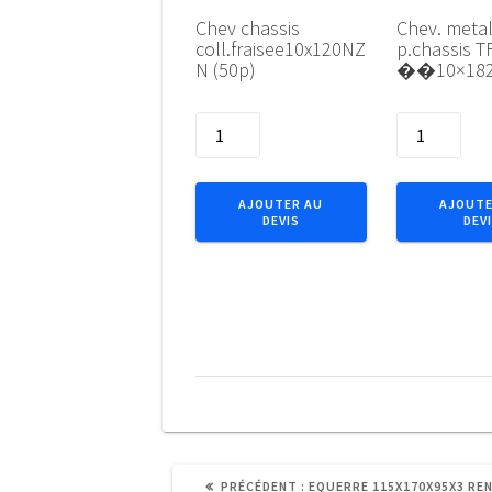
Chev chassis
Chev. meta
coll.fraisee10x120NZ
p.chassis T
N (50p)
��10×182
quantité
quantité
de
de
Chev
Chev.
chassis
metal
AJOUTER AU
AJOUTE
DEVIS
DEV
coll.fraisee10x120NZN
p.chassis
(50p)
TF
��10x182
Zn
ARTICLE
PRÉCÉDENT :
EQUERRE 115X170X95X3 REN