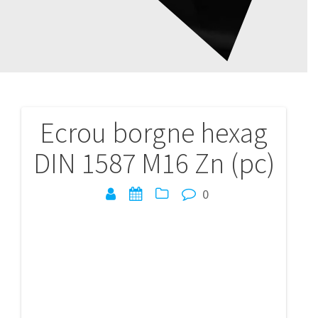
Ecrou borgne hexag
Navigation
DIN 1587 M16 Zn (pc)
de
l’article
0