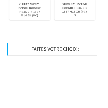
ARTICLE
ARTICLE
PRÉCÉDENT :
SUIVANT :
ECROU
PRÉCÉDENT
SUIVANT
BORGNE HEXA DIN
ECROU BORGNE
:
:
1587 M18 ZN (PC)
HEXA DIN 1587
M14 ZN (PC)
FAITES VOTRE CHOIX :
BOIS
BOIS D’OSSATURE
BOIS DE CHARPENTE
BASTAING
MADRIER
LAMELLE-COLLE
KVH
CHEVRON