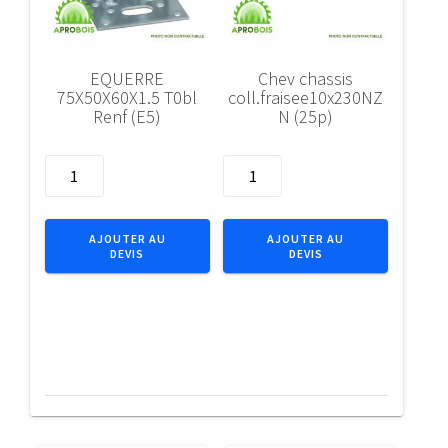
EQUERRE
Chev chassis
75X50X60X1.5 T0bl
coll.fraisee10x230NZ
Renf (E5)
N (25p)
quantité
quantité
de
de
EQUERRE
Chev
75X50X60X1.5
chassis
AJOUTER AU
AJOUTER AU
DEVIS
DEVIS
T0bl
coll.fraisee10x230NZN
Renf
(25p)
(E5)