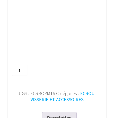
quantité
de
Ecrou
borgne
hexag
UGS :
ECRBORM16
Catégories :
ECROU
,
DIN
VISSERIE ET ACCESSOIRES
1587
M16
Zn
Description