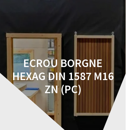
Skip
to
content
ECROU BORGNE
HEXAG DIN 1587 M16
ZN (PC)