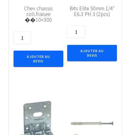
Chev chassis
Bits Elite 50mm 1/4″
coll.fraisee
E6.3 PH 3 (2pcs)
��10×300
quantité
quantité
de
de
Bits
Chev
Elite
AJOUTER AU
chassis
DEVIS
50mm
AJOUTER AU
DEVIS
coll.fraisee
1/4"
��10x300
E6.3
PH
3
(2pcs)