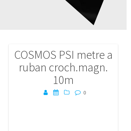
COSMOS PSI metre a
Navigation
ruban croch.magn.
de
10m
l’article
0