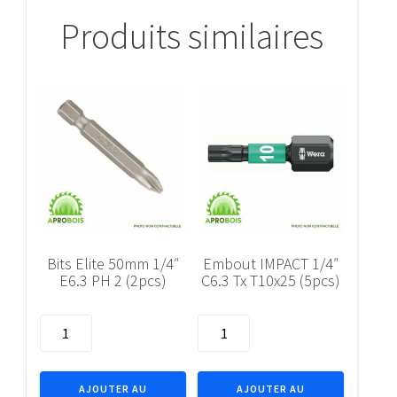
croch.magn.
Produits similaires
10m
Bits Elite 50mm 1/4″
Embout IMPACT 1/4″
E6.3 PH 2 (2pcs)
C6.3 Tx T10x25 (5pcs)
quantité
quantité
de
de
Bits
Embout
Elite
IMPACT
AJOUTER AU
AJOUTER AU