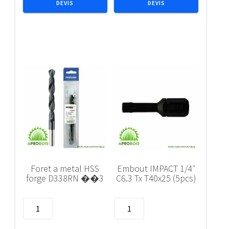
DEVIS
DEVIS
50mm
1/4"
1/4"
C6.3
E6.3
Tx
PH
T10x25
2
(5pcs)
(2pcs)
Foret a metal HSS
Embout IMPACT 1/4″
forge D338RN ��3
C6.3 Tx T40x25 (5pcs)
quantité
quantité
de
de
Foret
Embout