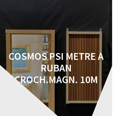
Skip
to
content
COSMOS PSI METRE A
RUBAN
CROCH.MAGN. 10M