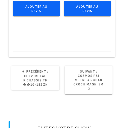
a
IMPACT
AJOUTER AU
AJOUTER AU
DEVIS
DEVIS
metal
1/4"
HSS
C6.3
forge
Tx
D338RN
T40x25
��3
(5pcs)
ARTICLE
ARTICLE
PRÉCÉDENT :
SUIVANT :
PRÉCÉDENT
SUIVANT
COSMOS PSI
CHEV. METAL
:
:
METRE A RUBAN
P.CHASSIS TF
CROCH.MAGN. 8M
��10×182 ZN