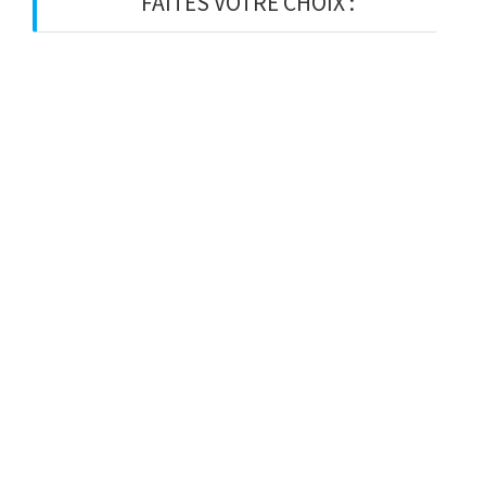
FAITES VOTRE CHOIX :
BOIS
BOIS D’OSSATURE
BOIS DE CHARPENTE
BASTAING
MADRIER
LAMELLE-COLLE
KVH
CHEVRON
PANNE
LATTE
VOLIGE
PANNEAU
BARDAGE
VISSERIE ET ACCESSOIRES
ISOLANT