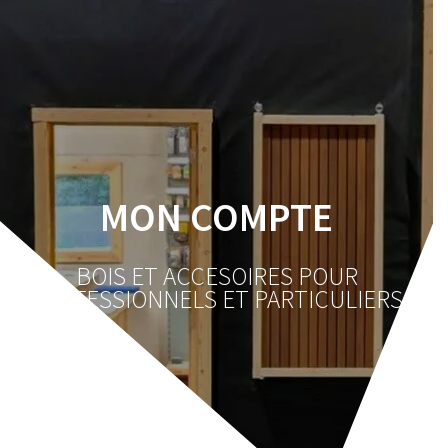
Skip
to
content
MON COMPTE
BOIS ET ACCESOIRES POUR
PROFESSIONNELS ET PARTICULIERS