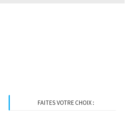
Page MailPoet
0
[mailpoet_page]
FAITES VOTRE CHOIX :
BOIS
BOIS D’OSSATURE